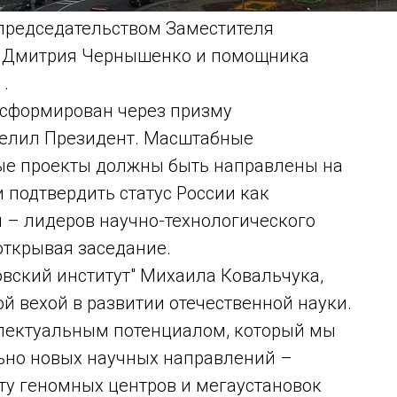
председательством Заместителя
и Дмитрия Чернышенко и помощника
.
т сформирован через призму
делил Президент. Масштабные
ые проекты должны быть направлены на
 подтвердить статус России как
н – лидеров научно-технологического
открывая заседание.
вский институт" Михаила Ковальчука,
й вехой в развитии отечественной науки.
лектуальным потенциалом, который мы
ьно новых научных направлений –
ту геномных центров и мегаустановок