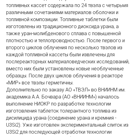
топливных кассет содержала по 24 твэла с четырьмя
различными сочетаниями материалов оболочки и
топливной композиции. Топливные таблетки были
изготовлены из традиционного диоксида урана, а
также уран-молибденового сплава с повышенной
плотностью и теплопроводностью. После первого и
второго циклов облучения по несколько твэлов из
каждой топливной кассеты были извлечены для
послереакторных материаловедческих исследований,
вместо них были установлены новые необлученные
образцы. После двух циклов облучения в реакторе
«МИР» все твэлы герметичны.
Дополнительно по заказу АО «ТВЭЛ» во ВНИИНМ им.
академика А.А. Бочвара (АО «ВНИИНМ») началось
выполнение НИОКР по разработке технологии
изготовления таблеток толерантного топлива из
дисилицида урана (соединение урана и кремния -
U3Si2). Уже изготовлен экспериментальный слиток из
U3Si2 для последующей отработки технологии