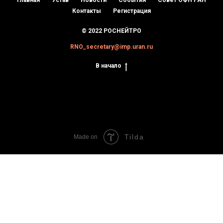
Главная
Устав
Новости
События
Совет ОФН РАН
Контакты
Регистрация
© 2022 РОСНЕЙТРО
RNO_secretary@imp.uran.ru
В начало
Tilda
Made on