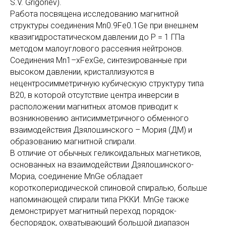
S.V. Grigoriev).
Работа посвящена исследованию магнитной
структуры соединения Mn0.9Fe0.1Ge при внешнем
квазигидростатическом давлении до P = 1 ГПа
методом малоуглового рассеяния нейтронов.
Соединения Mn1–xFexGe, синтезированные при
высоком давлении, кристаллизуются в
нецентросимметричную кубическую структуру типа
B20, в которой отсутствие центра инверсии в
расположении магнитных атомов приводит к
возникновению антисимметричного обменного
взаимодействия Дзялошинского – Мория (ДМ) и
образованию магнитной спирали.
В отличие от обычных геликоидальных магнетиков,
основанных на взаимодействии Дзялошинского-
Мориа, соединение MnGe обладает
короткопериодической спиновой спиралью, больше
напоминающей спирали типа РККИ. MnGe также
демонстрирует магнитный переход порядок-
беспорядок, охватывающий большой диапазон