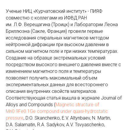
Ученые НИЦ «Курчатовский институт» - ПИЯФ
совместно с коллегами из ИФВД РАН
им. Л.Ф. Верещагина (Троицк) и Лаборатории Леона
Бриллюэна (Сакле, Франция) провели первые
исследования спиральных магнетиков методом
нейтронной дифракции при высоком давлении в
сильном магнитном поле и при низких температурах.
Создание на образце экстремальных условий
посредством высокого внешнего давления вместе с
изменением магнитного поля и температуры
позволяет получить максимальный объем
экспериментальных данных для всестороннего
описания внутренних свойств материалов.
Соответствующая статья вышла в журнале Journal of
Alloys and Compounds (
Magnetic structure of
Mn0.9Fe0.1Ge compound under quasi-hydrostatic
pressure
, D.O. Skanchenko, E.V. Altynbaev, N. Martin,
D.A. Salamatin, R.A. Sadykov, A.V. Tsvyaschenko,