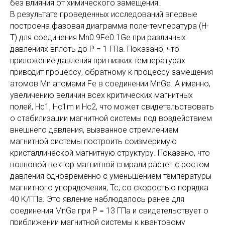
без влияния от химического замещения.
В результате проведенных исследований впервые
построена фазовая диаграмма поле-температура (H-
T) для соединения Mn0.9Fe0.1Ge при различных
давлениях вплоть до P = 1 ГПа. Показано, что
приложение давления при низких температурах
приводит процессу, обратному к процессу замещения
атомов Mn атомами Fe в соединении MnGe. А именно,
увеличению величин всех критических магнитных
полей, Hc1, Hc1m и Hc2, что может свидетельствовать
о стабилизации магнитной системы под воздействием
внешнего давления, вызванное стремлением
магнитной системы построить соизмеримую
кристаллической магнитную структуру. Показано, что
волновой вектор магнитной спирали растет с ростом
давления одновременно с уменьшением температуры
магнитного упорядочения, Tc, со скоростью порядка
40 K/ГПа. Это явление наблюдалось ранее для
соединения MnGe при P = 13 ГПа и свидетельствует о
приближении магнитной системы к квантовому