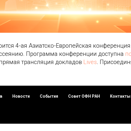
оится 4-ая Азиатско-Европейская конференция
ссеянию. Программа конференции доступна
по
прямая трансляция докладов
Lives
. Присоедин
в
Новости
События
Совет ОФН РАН
Контакты