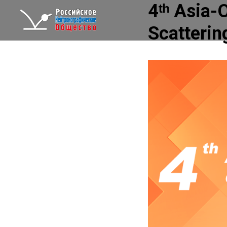
4ᵗʰ Asia-
Scatterin