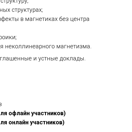
структуру;
ых структурах;
фекты в магнетиках без центра
роики;
ля неколлинеарного магнетизма.
глашенные и устные доклады.
в
для офлайн участников)
для онлайн участников)