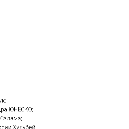
к;
дра ЮНЕСКО;
 Салама;
ории Хулубей;