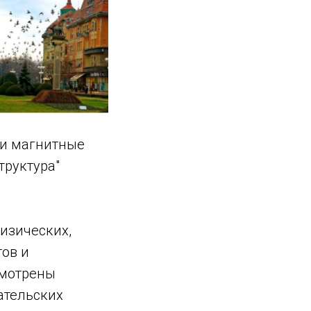
 и магнитные
труктура"
изических,
тов и
смотрены
ательских