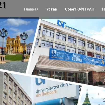
21
Главная
Устав
Совет ОФН РАН
Н