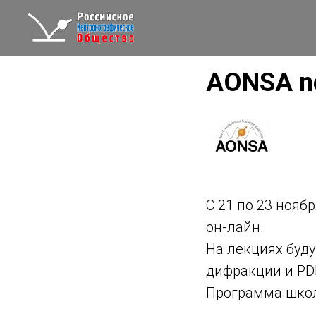
AONSA ne
Уважа
С 21 по 23 нояб
он-лайн.
На лекциях буд
дифракции и PD
Программа шко