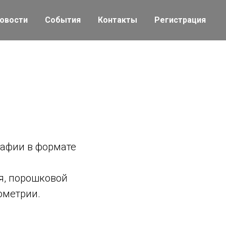
овости
События
Контакты
Регистрация
рафии в формате
я, порошковой
ометрии.