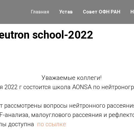
Главная
Устав
Совет ОФН РАН
Н
utron school-2022
емые коллеги!
ря 2022 г состоится школа AONSA по нейтроног
ут рассмотрены вопросы нейтронного рассеяни
F-анализа, малоуглового рассеяния и рефлект
лы доступна
по ссылке